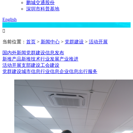
鹏城交通股份
深圳市科普基地
English

当前位置：
首页
>
新闻中心
>
党群建设
>
活动开展
国内外新闻
党群建设
信息发布
新推产品
新推技术
行业发展
产业推进
活动开展
支部建设
工会建设
党群建设
城市信息
行业信息
企业信息
出行服务