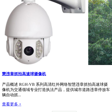
慧违章抓拍高速球摄像机
产品概述 RGH-VB 系列高清红外网络智慧违章抓拍高速球摄
像机为交通领域专业打造执法产品，提供城市道路违章停放车
辆自动抓...
查看更多 +